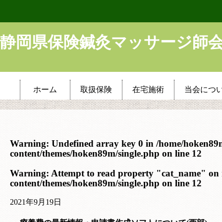
静岡県保険鍼灸マッサージ師
ホーム
取扱保険
在宅施術
当会につ
Warning
: Undefined array key 0 in
/home/hoken89
content/themes/hoken89m/single.php
on line
12
Warning
: Attempt to read property "cat_name" on 
content/themes/hoken89m/single.php
on line
12
2021年9月19日