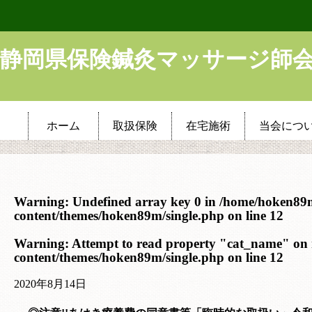
静岡県保険鍼灸マッサージ師
ホーム
取扱保険
在宅施術
当会につ
Warning
: Undefined array key 0 in
/home/hoken89
content/themes/hoken89m/single.php
on line
12
Warning
: Attempt to read property "cat_name" on 
content/themes/hoken89m/single.php
on line
12
2020年8月14日