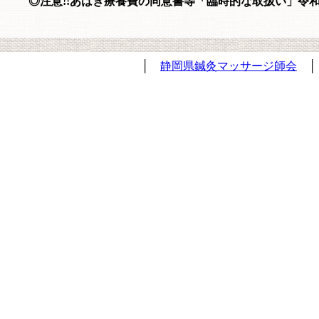
◎注意!!あはき療養費の同意書等「臨時的な取扱い」令和2
│
静岡県鍼灸マッサージ師会